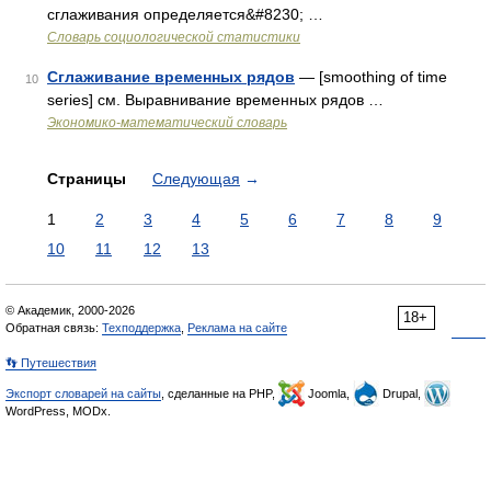
сглаживания определяется&#8230; …
Словарь социологической статистики
Сглаживание временных рядов
— [smoothing of time
10
series] см. Выравнивание временных рядов …
Экономико-математический словарь
Страницы
Следующая
→
1
2
3
4
5
6
7
8
9
10
11
12
13
© Академик, 2000-2026
18+
Обратная связь:
Техподдержка
,
Реклама на сайте
👣 Путешествия
Экспорт словарей на сайты
, сделанные на PHP,
Joomla,
Drupal,
WordPress, MODx.