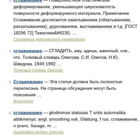
сглаживание
— Поверхностное пластическое
3
деформирование, уменьшающее шероховатость
поверхности деформируемого материала. Примечание
Сглаживание достигается накатыванием (обкатыванием,
раскатыванием), дорнованием, выглаживанием и т.д. [ГОСТ
18296 72] Тематики&#8230; …
Справочник технического переводчика
сглаживание
— СГЛАДИТЬ, ажу, адишь; аженный; сов.,
4
что. Толковый словарь Ожегова. С.И. Ожегов, Н.Ю.
Шведова. 1949 1992 …
Толковый словарь Ожегова
Сглаживание
— Эта статья должна быть полностью
5
переписана. На странице обсуждения могут быть
пояснения …
Википедия
сглаживание
— glodinimas statusas T sritis automatika
6
atitikmenys: angl. smoothing vok. Glättung, f rus. сглаживание,
n pranc. lissage, m …
Automatikos terminų žodynas