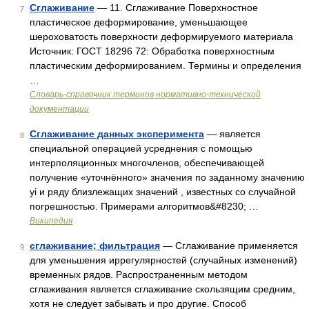
Сглаживание
— 11. Сглаживание Поверхностное
7
пластическое деформирование, уменьшающее
шероховатость поверхности деформируемого материала
Источник: ГОСТ 18296 72: Обработка поверхностным
пластическим деформированием. Термины и определения
…
Словарь-справочник терминов нормативно-технической
документации
Сглаживание данных эксперимента
— является
8
специальной операцией усреднения с помощью
интерполяционных многочленов, обеспечивающей
получение «уточнённого» значения по заданному значению
yi и ряду близлежащих значений , известных со случайной
погрешностью. Примерами алгоритмов&#8230; …
Википедия
сглаживание; фильтрация
— Сглаживание применяется
9
для уменьшения иррегулярностей (случайных изменений)
временных рядов. Распространенным методом
сглаживания является сглаживание скользящим средним,
хотя не следует забывать и про другие. Способ